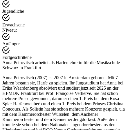
Jugendliche
Erwachsene
Niveau:
Anfänger
Fortgeschrittene
Anna Petrovitsch arbeitet als Harfenlehrerin für die Musikschule
Schwarz in Frankfurt
Anna Petrovitsch (2007) ist 2007 in Amsterdam geboren. Mit 7
Jahren begann sie, Harfe zu spielen. Ihr Jungstudium hat Anna bei
Erika Waardenburg absolviert und studiert jetzt seit 2025 an der
HFMDK Frankfurt bei Prof. Françoise Verherve. Sie hat schon
mehrere Preise gewonnen, darunter einen 1. Preis bei dem Rosa
Spier Harfenwettberb und einen 1. Preis bei dem Prinses Christina
Concours. Als Solistin hat sie schon mehrere Konzerte gespielt, u.a
mit dem Kammerorchester Würselen, dem Aachener
Kammerorchester und dem Kennemer Jeugdorkest. Außerdem
konnte sie schon bei dem Nationalen Jugendorchester aus den
Niederlanden und bei RCO Young Orchestererfahrung sammeln.