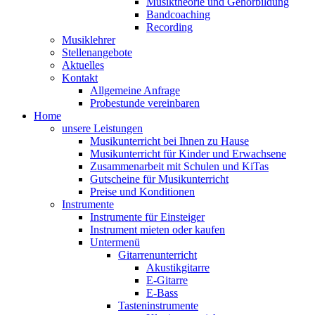
Musiktheorie und Gehörbildung
Bandcoaching
Recording
Musiklehrer
Stellenangebote
Aktuelles
Kontakt
Allgemeine Anfrage
Probestunde vereinbaren
Home
unsere Leistungen
Musikunterricht bei Ihnen zu Hause
Musikunterricht für Kinder und Erwachsene
Zusammenarbeit mit Schulen und KiTas
Gutscheine für Musikunterricht
Preise und Konditionen
Instrumente
Instrumente für Einsteiger
Instrument mieten oder kaufen
Untermenü
Gitarrenunterricht
Akustikgitarre
E-Gitarre
E-Bass
Tasteninstrumente