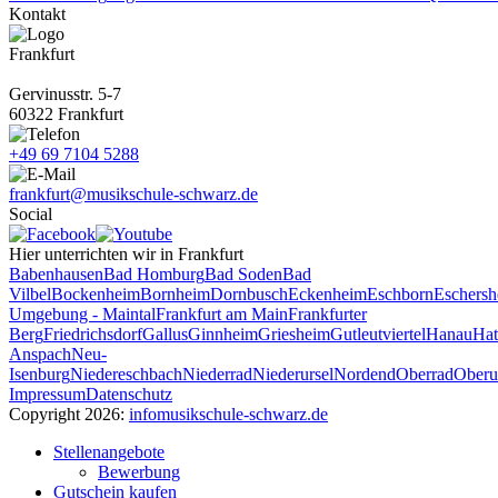
Kontakt
Frankfurt
Gervinusstr. 5-7
60322 Frankfurt
+49 69 7104 5288
frankfurt@musikschule-schwarz.de
Social
Hier unterrichten wir in Frankfurt
Babenhausen
Bad Homburg
Bad Soden
Bad
Vilbel
Bockenheim
Bornheim
Dornbusch
Eckenheim
Eschborn
Eschers
Umgebung - Maintal
Frankfurt am Main
Frankfurter
Berg
Friedrichsdorf
Gallus
Ginnheim
Griesheim
Gutleutviertel
Hanau
Hat
Anspach
Neu-
Isenburg
Niedereschbach
Niederrad
Niederursel
Nordend
Oberrad
Oberu
Impressum
Datenschutz
Copyright 2026:
info
musikschule-schwarz.de
Stellenangebote
Bewerbung
Gutschein kaufen