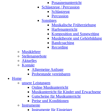
Posaunenunterricht
Schlagzeug / Percussion
Schlagzeug
Percussion
Sonstiges
Musikalische Früherziehung
Harfenunterricht
Komposition und Songwriting
Musiktheorie und Gehörbildung
Bandcoaching
Recording
Musiklehrer
Stellenangebote
Aktuelles
Kontakt
Allgemeine Anfrage
Probestunde vereinbaren
Home
unsere Leistungen
Online Musikunterricht
Musikunterricht für Kinder und Erwachsene
Gutscheine für Musikunterricht
Preise und Konditionen
Instrumente
Instrumente für Einsteiger