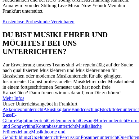
Anna wird von der Stiftung Live Music Now Yehudi Menuhin
Frankfurt unterstützt.
Kostenlose Probestunde Vereinbaren
DU BIST MUSIKLEHRER UND
MÖCHTEST BEI UNS
UNTERRICHTEN?
Zur Erweiterung unseres Teams sind wir regelmäßig auf der Suche
nach qualifizierten Musiklehrern und Musiklehrerinnen für
klassischen oder modernen Musikunterricht für alle gängigen
Instrumente. Du bist professioneller Musiklehrer oder Musikstudent
in einem fortgeschrittenen Semester und hast noch freie
Kapazitäten? Dann freuen wir uns darauf, von Dir zu hören!
Mehr Infos
Unser Unterrichts­angebot in Frankfurt
Akkordeonunterricht
Akustikgitarre
Bandcoaching
Blockflötenunterric
Bass
E-
Gitarre
Fagottunterricht
Geigenunterricht
Gesang
Harfenunterricht
Hornu
und Songwriting
Kontrabassunterricht
Musikalische
Früherziehung
Musiktheorie und
Gehörbildung
Orgelunterricht
Percussion
Posaunenunterricht
Querflöten