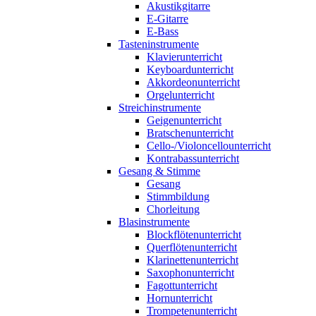
Akustikgitarre
E-Gitarre
E-Bass
Tasteninstrumente
Klavierunterricht
Keyboardunterricht
Akkordeonunterricht
Orgelunterricht
Streichinstrumente
Geigenunterricht
Bratschenunterricht
Cello-/Violoncellounterricht
Kontrabassunterricht
Gesang & Stimme
Gesang
Stimmbildung
Chorleitung
Blasinstrumente
Blockflötenunterricht
Querflötenunterricht
Klarinettenunterricht
Saxophonunterricht
Fagottunterricht
Hornunterricht
Trompetenunterricht