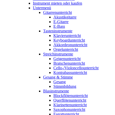
Instrument mieten oder kaufen
Untermenü
Gitarrenunterricht
Akustikgitarre
E-Gitarre
E-Bass
Tasteninstrumente
Klavierunterricht
Keyboardunterricht
Akkordeonunterricht
Orgelunterricht
Streichinstrumente
Geigenunterricht
Bratschenunterricht
Cello-/Violoncellounterricht
Kontrabassunterricht
Gesang & Stimme
Gesang
Stimmbildung
Blasinstrumente
Blockflötenunterricht
Querflötenunterricht
Klarinettenunterricht
Saxophonunterricht
Fagottunterricht