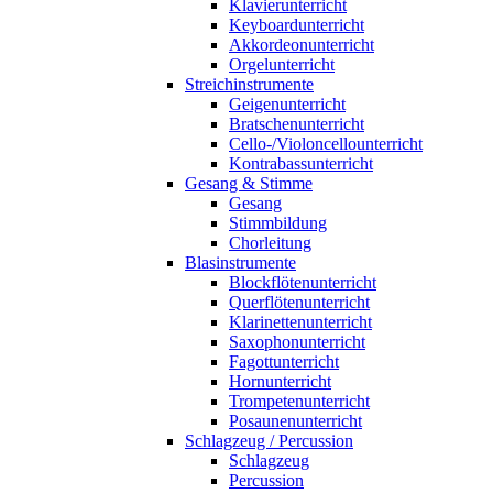
Klavierunterricht
Keyboardunterricht
Akkordeonunterricht
Orgelunterricht
Streichinstrumente
Geigenunterricht
Bratschenunterricht
Cello-/Violoncellounterricht
Kontrabassunterricht
Gesang & Stimme
Gesang
Stimmbildung
Chorleitung
Blasinstrumente
Blockflötenunterricht
Querflötenunterricht
Klarinettenunterricht
Saxophonunterricht
Fagottunterricht
Hornunterricht
Trompetenunterricht
Posaunenunterricht
Schlagzeug / Percussion
Schlagzeug
Percussion