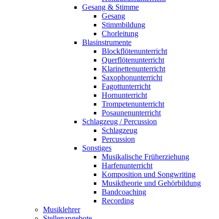
Gesang & Stimme
Gesang
Stimmbildung
Chorleitung
Blasinstrumente
Blockflötenunterricht
Querflötenunterricht
Klarinettenunterricht
Saxophonunterricht
Fagottunterricht
Hornunterricht
Trompetenunterricht
Posaunenunterricht
Schlagzeug / Percussion
Schlagzeug
Percussion
Sonstiges
Musikalische Früherziehung
Harfenunterricht
Komposition und Songwriting
Musiktheorie und Gehörbildung
Bandcoaching
Recording
Musiklehrer
Stellenangebote