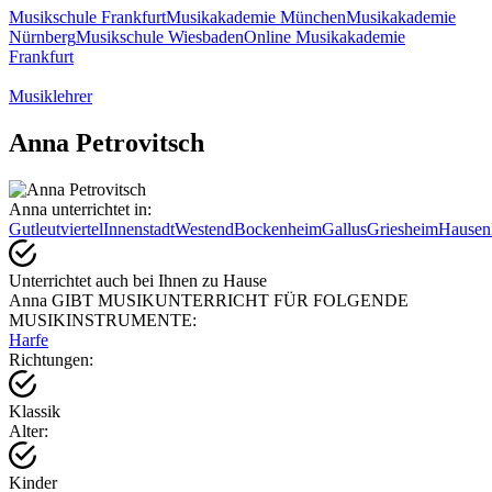
Musikschule Frankfurt
Musikakademie München
Musikakademie
Nürnberg
Musikschule Wiesbaden
Online Musikakademie
Frankfurt
Musiklehrer
Anna Petrovitsch
Anna unterrichtet in:
Gutleutviertel
Innenstadt
Westend
Bockenheim
Gallus
Griesheim
Hausen
Unterrichtet auch bei Ihnen zu Hause
Anna GIBT MUSIKUNTERRICHT FÜR FOLGENDE
MUSIKINSTRUMENTE:
Harfe
Richtungen:
Klassik
Alter:
Kinder