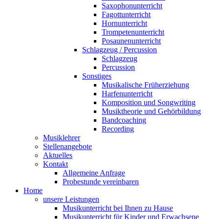
Saxophonunterricht
Fagottunterricht
Hornunterricht
Trompetenunterricht
Posaunenunterricht
Schlagzeug / Percussion
Schlagzeug
Percussion
Sonstiges
Musikalische Früherziehung
Harfenunterricht
Komposition und Songwriting
Musiktheorie und Gehörbildung
Bandcoaching
Recording
Musiklehrer
Stellenangebote
Aktuelles
Kontakt
Allgemeine Anfrage
Probestunde vereinbaren
Home
unsere Leistungen
Musikunterricht bei Ihnen zu Hause
Musikunterricht für Kinder und Erwachsene