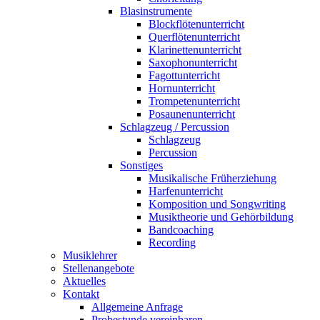
Blasinstrumente
Blockflötenunterricht
Querflötenunterricht
Klarinettenunterricht
Saxophonunterricht
Fagottunterricht
Hornunterricht
Trompetenunterricht
Posaunenunterricht
Schlagzeug / Percussion
Schlagzeug
Percussion
Sonstiges
Musikalische Früherziehung
Harfenunterricht
Komposition und Songwriting
Musiktheorie und Gehörbildung
Bandcoaching
Recording
Musiklehrer
Stellenangebote
Aktuelles
Kontakt
Allgemeine Anfrage
Probestunde vereinbaren