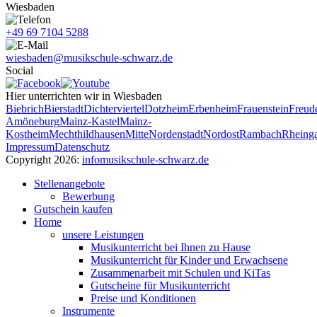
Wiesbaden
+49 69 7104 5288
wiesbaden@musikschule-schwarz.de
Social
Hier unterrichten wir in Wiesbaden
Biebrich
Bierstadt
Dichterviertel
Dotzheim
Erbenheim
Frauenstein
Freud
Amöneburg
Mainz-Kastel
Mainz-
Kostheim
Mechthildhausen
Mitte
Nordenstadt
Nordost
Rambach
Rheinga
Impressum
Datenschutz
Copyright 2026:
info
musikschule-schwarz.de
Stellenangebote
Bewerbung
Gutschein kaufen
Home
unsere Leistungen
Musikunterricht bei Ihnen zu Hause
Musikunterricht für Kinder und Erwachsene
Zusammenarbeit mit Schulen und KiTas
Gutscheine für Musikunterricht
Preise und Konditionen
Instrumente