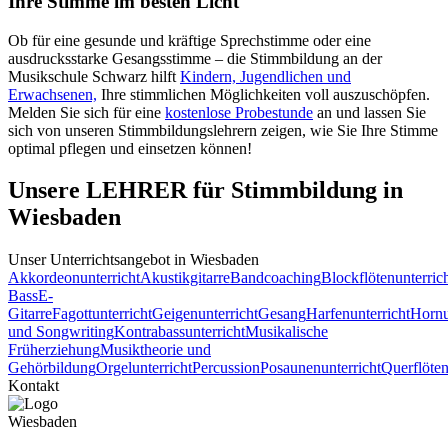
Ihre Stimme im besten Licht
Ob für eine gesunde und kräftige Sprechstimme oder eine
ausdrucksstarke Gesangsstimme – die Stimmbildung an der
Musikschule Schwarz hilft
Kindern, Jugendlichen und
Erwachsenen,
Ihre stimmlichen Möglichkeiten voll auszuschöpfen.
Melden Sie sich für eine
kostenlose Probestunde
an und lassen Sie
sich von unseren Stimmbildungslehrern zeigen, wie Sie Ihre Stimme
optimal pflegen und einsetzen können!
Unsere LEHRER für Stimmbildung in
Wiesbaden
Unser Unterrichts­angebot in Wiesbaden
Akkordeonunterricht
Akustikgitarre
Bandcoaching
Blockflötenunterric
Bass
E-
Gitarre
Fagottunterricht
Geigenunterricht
Gesang
Harfenunterricht
Hornu
und Songwriting
Kontrabassunterricht
Musikalische
Früherziehung
Musiktheorie und
Gehörbildung
Orgelunterricht
Percussion
Posaunenunterricht
Querflöten
Kontakt
Wiesbaden