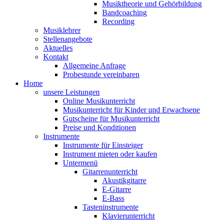
Musiktheorie und Gehörbildung
Bandcoaching
Recording
Musiklehrer
Stellenangebote
Aktuelles
Kontakt
Allgemeine Anfrage
Probestunde vereinbaren
Home
unsere Leistungen
Online Musikunterricht
Musikunterricht für Kinder und Erwachsene
Gutscheine für Musikunterricht
Preise und Konditionen
Instrumente
Instrumente für Einsteiger
Instrument mieten oder kaufen
Untermenü
Gitarrenunterricht
Akustikgitarre
E-Gitarre
E-Bass
Tasteninstrumente
Klavierunterricht