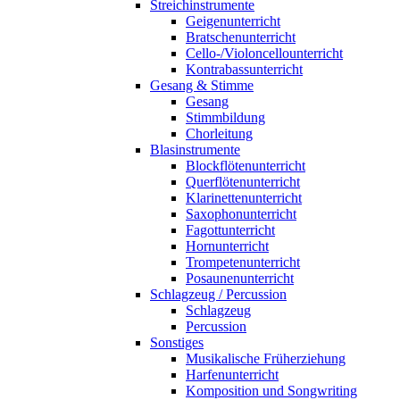
Streichinstrumente
Geigenunterricht
Bratschenunterricht
Cello-/Violoncellounterricht
Kontrabassunterricht
Gesang & Stimme
Gesang
Stimmbildung
Chorleitung
Blasinstrumente
Blockflötenunterricht
Querflötenunterricht
Klarinettenunterricht
Saxophonunterricht
Fagottunterricht
Hornunterricht
Trompetenunterricht
Posaunenunterricht
Schlagzeug / Percussion
Schlagzeug
Percussion
Sonstiges
Musikalische Früherziehung
Harfenunterricht
Komposition und Songwriting