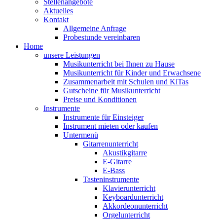
Stellenangebote
Aktuelles
Kontakt
Allgemeine Anfrage
Probestunde vereinbaren
Home
unsere Leistungen
Musikunterricht bei Ihnen zu Hause
Musikunterricht für Kinder und Erwachsene
Zusammenarbeit mit Schulen und KiTas
Gutscheine für Musikunterricht
Preise und Konditionen
Instrumente
Instrumente für Einsteiger
Instrument mieten oder kaufen
Untermenü
Gitarrenunterricht
Akustikgitarre
E-Gitarre
E-Bass
Tasteninstrumente
Klavierunterricht
Keyboardunterricht
Akkordeonunterricht
Orgelunterricht