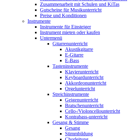
Zusammenarbeit mit Schulen und KiTas
Gutscheine für Musikunterricht
Preise und Konditionen
Instrumente
Instrumente für Einsteiger
Instrument mieten oder kaufen
Untermenü
Gitarrenunterricht
Akustikgitarre
E-Gitarre
E-Bass
Tasteninstrumente
Klavierunterricht
Keyboardunterricht
Akkordeonunterricht
Orgelunterricht
Streichinstrumente
Geigenunterricht
Bratschenunterricht
Cello-/Violoncellounterricht
Kontrabass-unterricht
Gesang & Stimme
Gesang
Stimmbildung
Chorleitung