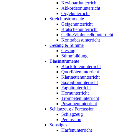
Keyboardunterricht
Akkordeonunterricht
Orgelunterricht
Streichinstrumente
Geigenunterricht
Bratschenunterricht
Cello-/Violoncellounterricht
Kontrabassunterricht
Gesang & Stimme
Gesang
Stimmbildung
Blasinstrumente
Blockflötenunterricht
Querflötenunterricht
Klarinettenunterricht
Saxophonunterricht
Fagottunterricht
Hornunterricht
Trompetenunterricht
Posaunenunterricht
Schlagzeug / Percussion
Schlagzeug
Percussion
Sonstiges
Harfenunterricht