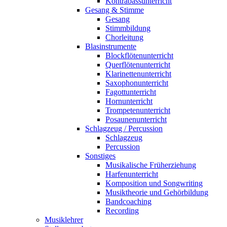
Kontrabassunterricht
Gesang & Stimme
Gesang
Stimmbildung
Chorleitung
Blasinstrumente
Blockflötenunterricht
Querflötenunterricht
Klarinettenunterricht
Saxophonunterricht
Fagottunterricht
Hornunterricht
Trompetenunterricht
Posaunenunterricht
Schlagzeug / Percussion
Schlagzeug
Percussion
Sonstiges
Musikalische Früherziehung
Harfenunterricht
Komposition und Songwriting
Musiktheorie und Gehörbildung
Bandcoaching
Recording
Musiklehrer