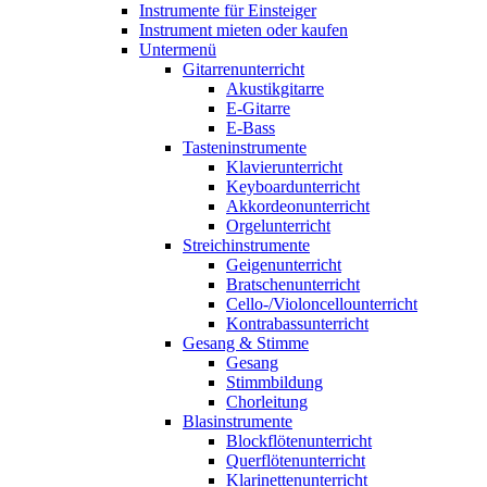
Instrumente für Einsteiger
Instrument mieten oder kaufen
Untermenü
Gitarrenunterricht
Akustikgitarre
E-Gitarre
E-Bass
Tasteninstrumente
Klavierunterricht
Keyboardunterricht
Akkordeonunterricht
Orgelunterricht
Streichinstrumente
Geigenunterricht
Bratschenunterricht
Cello-/Violoncellounterricht
Kontrabassunterricht
Gesang & Stimme
Gesang
Stimmbildung
Chorleitung
Blasinstrumente
Blockflötenunterricht
Querflötenunterricht
Klarinettenunterricht