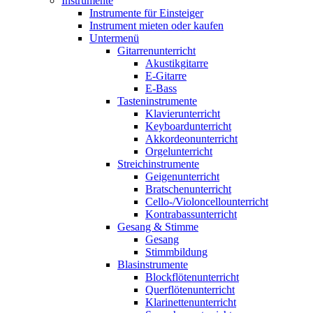
Instrumente
Instrumente für Einsteiger
Instrument mieten oder kaufen
Untermenü
Gitarrenunterricht
Akustikgitarre
E-Gitarre
E-Bass
Tasteninstrumente
Klavierunterricht
Keyboardunterricht
Akkordeonunterricht
Orgelunterricht
Streichinstrumente
Geigenunterricht
Bratschenunterricht
Cello-/Violoncellounterricht
Kontrabassunterricht
Gesang & Stimme
Gesang
Stimmbildung
Blasinstrumente
Blockflötenunterricht
Querflötenunterricht
Klarinettenunterricht