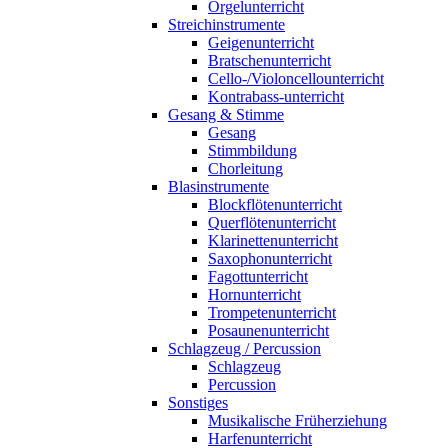
Orgelunterricht
Streichinstrumente
Geigenunterricht
Bratschenunterricht
Cello-/Violoncellounterricht
Kontrabass-unterricht
Gesang & Stimme
Gesang
Stimmbildung
Chorleitung
Blasinstrumente
Blockflötenunterricht
Querflötenunterricht
Klarinettenunterricht
Saxophonunterricht
Fagottunterricht
Hornunterricht
Trompetenunterricht
Posaunenunterricht
Schlagzeug / Percussion
Schlagzeug
Percussion
Sonstiges
Musikalische Früherziehung
Harfenunterricht