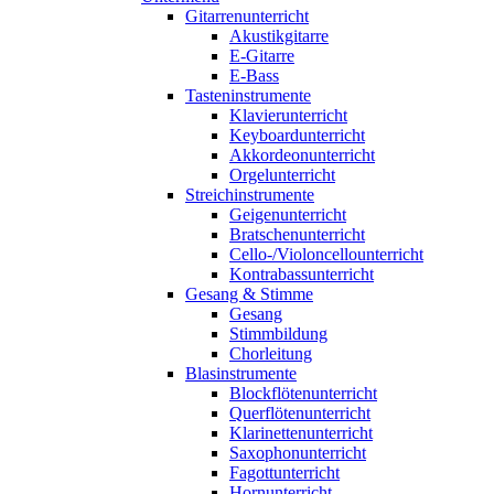
Gitarrenunterricht
Akustikgitarre
E-Gitarre
E-Bass
Tasteninstrumente
Klavierunterricht
Keyboardunterricht
Akkordeonunterricht
Orgelunterricht
Streichinstrumente
Geigenunterricht
Bratschenunterricht
Cello-/Violoncellounterricht
Kontrabassunterricht
Gesang & Stimme
Gesang
Stimmbildung
Chorleitung
Blasinstrumente
Blockflötenunterricht
Querflötenunterricht
Klarinettenunterricht
Saxophonunterricht
Fagottunterricht
Hornunterricht