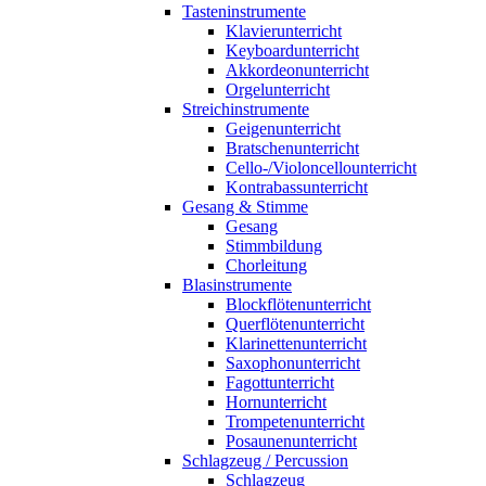
Tasteninstrumente
Klavierunterricht
Keyboardunterricht
Akkordeonunterricht
Orgelunterricht
Streichinstrumente
Geigenunterricht
Bratschenunterricht
Cello-/Violoncellounterricht
Kontrabassunterricht
Gesang & Stimme
Gesang
Stimmbildung
Chorleitung
Blasinstrumente
Blockflötenunterricht
Querflötenunterricht
Klarinettenunterricht
Saxophonunterricht
Fagottunterricht
Hornunterricht
Trompetenunterricht
Posaunenunterricht
Schlagzeug / Percussion
Schlagzeug