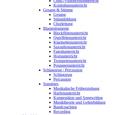
Cello-/Violoncellounterricht
Kontrabassunterricht
Gesang & Stimme
Gesang
Stimmbildung
Chorleitung
Blasinstrumente
Blockflötenunterricht
Querflötenunterricht
Klarinettenunterricht
Saxophonunterricht
Fagottunterricht
Hornunterricht
Trompetenunterricht
Posaunenunterricht
Schlagzeug / Percussion
Schlagzeug
Percussion
Sonstiges
Musikalische Früherziehung
Harfenunterricht
Komposition und Songwriting
Musiktheorie und Gehörbildung
Bandcoaching
Recording