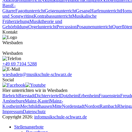
Akkordeonunterricht
Akustikgitarre
Bandcoaching
Blockflötenunterric
Bass
E-
Gitarre
Fagottunterricht
Geigenunterricht
Gesang
Harfenunterricht
Hornu
und Songwriting
Kontrabassunterricht
Musikalische
Früherziehung
Musiktheorie und
Gehörbildung
Orgelunterricht
Percussion
Posaunenunterricht
Querflöten
Kontakt
Wiesbaden
Wiesbaden
+49 69 7104 5288
wiesbaden@musikschule-schwarz.de
Social
Hier unterrichten wir in Wiesbaden
Biebrich
Bierstadt
Dichterviertel
Dotzheim
Erbenheim
Frauenstein
Freud
Amöneburg
Mainz-Kastel
Mainz-
Kostheim
Mechthildhausen
Mitte
Nordenstadt
Nordost
Rambach
Rheinga
Impressum
Datenschutz
Copyright 2026:
info
musikschule-schwarz.de
Stellenangebote