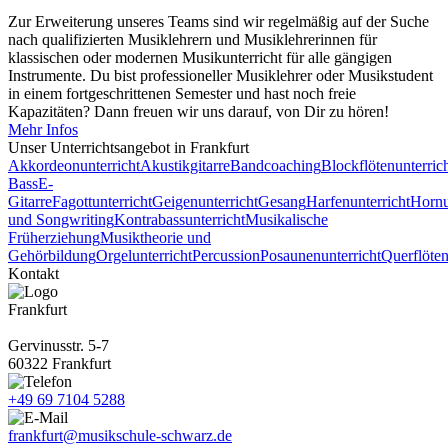
Zur Erweiterung unseres Teams sind wir regelmäßig auf der Suche
nach qualifizierten Musiklehrern und Musiklehrerinnen für
klassischen oder modernen Musikunterricht für alle gängigen
Instrumente. Du bist professioneller Musiklehrer oder Musikstudent
in einem fortgeschrittenen Semester und hast noch freie
Kapazitäten? Dann freuen wir uns darauf, von Dir zu hören!
Mehr Infos
Unser Unterrichts­angebot in Frankfurt
Akkordeonunterricht
Akustikgitarre
Bandcoaching
Blockflötenunterric
Bass
E-
Gitarre
Fagottunterricht
Geigenunterricht
Gesang
Harfenunterricht
Hornu
und Songwriting
Kontrabassunterricht
Musikalische
Früherziehung
Musiktheorie und
Gehörbildung
Orgelunterricht
Percussion
Posaunenunterricht
Querflöten
Kontakt
Frankfurt
Gervinusstr. 5-7
60322 Frankfurt
+49 69 7104 5288
frankfurt@musikschule-schwarz.de