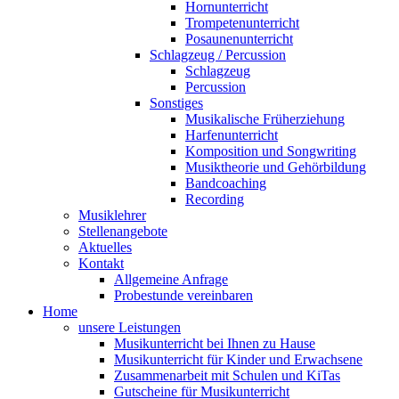
Hornunterricht
Trompetenunterricht
Posaunenunterricht
Schlagzeug / Percussion
Schlagzeug
Percussion
Sonstiges
Musikalische Früherziehung
Harfenunterricht
Komposition und Songwriting
Musiktheorie und Gehörbildung
Bandcoaching
Recording
Musiklehrer
Stellenangebote
Aktuelles
Kontakt
Allgemeine Anfrage
Probestunde vereinbaren
Home
unsere Leistungen
Musikunterricht bei Ihnen zu Hause
Musikunterricht für Kinder und Erwachsene
Zusammenarbeit mit Schulen und KiTas
Gutscheine für Musikunterricht