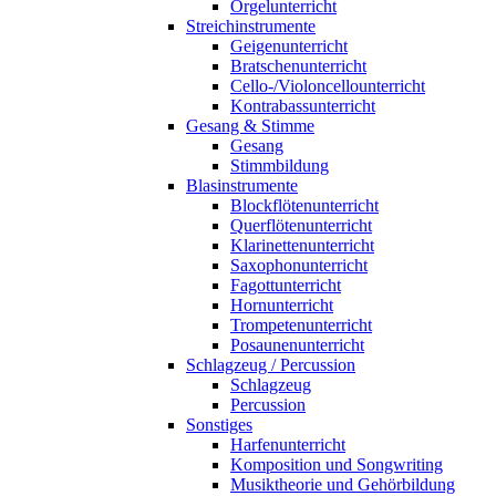
Orgelunterricht
Streichinstrumente
Geigenunterricht
Bratschenunterricht
Cello-/Violoncellounterricht
Kontrabassunterricht
Gesang & Stimme
Gesang
Stimmbildung
Blasinstrumente
Blockflötenunterricht
Querflötenunterricht
Klarinettenunterricht
Saxophonunterricht
Fagottunterricht
Hornunterricht
Trompetenunterricht
Posaunenunterricht
Schlagzeug / Percussion
Schlagzeug
Percussion
Sonstiges
Harfenunterricht
Komposition und Songwriting
Musiktheorie und Gehörbildung