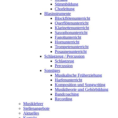
Stimmbildung
Chorleitung
Blasinstrumente
Blockflötenunterricht
Querflötenunterricht
Klarinettenunterricht
Saxophonunterricht
Fagottunterricht
Hornunterricht
Trompetenunterricht
Posaunenunterricht
Schlagzeug / Percussion
Schlagzeug
Percussion
Sonstiges
Musikalische Früherziehung
Harfenunterricht
Komposition und Songwriting
Musiktheorie und Gehörbildung
Bandcoaching
Recording
Musiklehrer
Stellenangebote
Aktuelles
Kontakt