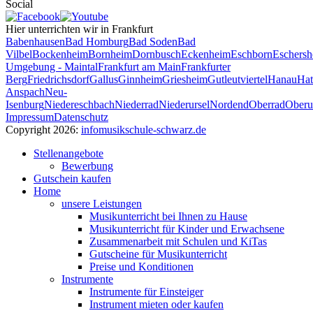
Social
Hier unterrichten wir in Frankfurt
Babenhausen
Bad Homburg
Bad Soden
Bad
Vilbel
Bockenheim
Bornheim
Dornbusch
Eckenheim
Eschborn
Eschers
Umgebung - Maintal
Frankfurt am Main
Frankfurter
Berg
Friedrichsdorf
Gallus
Ginnheim
Griesheim
Gutleutviertel
Hanau
Hat
Anspach
Neu-
Isenburg
Niedereschbach
Niederrad
Niederursel
Nordend
Oberrad
Oberu
Impressum
Datenschutz
Copyright 2026:
info
musikschule-schwarz.de
Stellenangebote
Bewerbung
Gutschein kaufen
Home
unsere Leistungen
Musikunterricht bei Ihnen zu Hause
Musikunterricht für Kinder und Erwachsene
Zusammenarbeit mit Schulen und KiTas
Gutscheine für Musikunterricht
Preise und Konditionen
Instrumente
Instrumente für Einsteiger
Instrument mieten oder kaufen