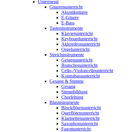
Untermenü
Gitarrenunterricht
Akustikgitarre
E-Gitarre
E-Bass
Tasteninstrumente
Klavierunterricht
Keyboardunterricht
Akkordeonunterricht
Orgelunterricht
Streichinstrumente
Geigenunterricht
Bratschenunterricht
Cello-/Violoncellounterricht
Kontrabassunterricht
Gesang & Stimme
Gesang
Stimmbildung
Chorleitung
Blasinstrumente
Blockflötenunterricht
Querflötenunterricht
Klarinettenunterricht
Saxophonunterricht
Fagottunterricht