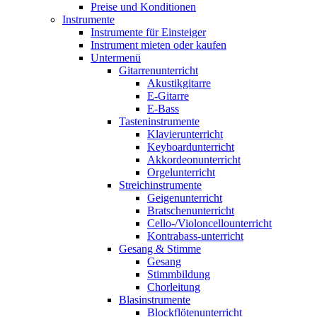
Preise und Konditionen
Instrumente
Instrumente für Einsteiger
Instrument mieten oder kaufen
Untermenü
Gitarrenunterricht
Akustikgitarre
E-Gitarre
E-Bass
Tasteninstrumente
Klavierunterricht
Keyboardunterricht
Akkordeonunterricht
Orgelunterricht
Streichinstrumente
Geigenunterricht
Bratschenunterricht
Cello-/Violoncellounterricht
Kontrabass-unterricht
Gesang & Stimme
Gesang
Stimmbildung
Chorleitung
Blasinstrumente
Blockflötenunterricht