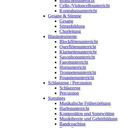
Bratschenunterricht
Cello-/Violoncellounterricht
Kontrabassunterricht
Gesang & Stimme
Gesang
Stimmbildung
Chorleitung
Blasinstrumente
Blockflötenunterricht
Querflötenunterricht
Klarinettenunterricht
Saxophonunterricht
Fagottunterricht
Hornunterricht
Trompetenunterricht
Posaunenunterricht
Schlagzeug / Percussion
Schlagzeug
Percussion
Sonstiges
Musikalische Früherziehung
Harfenunterricht
Komposition und Songwriting
Musiktheorie und Gehörbildung
Bandcoaching