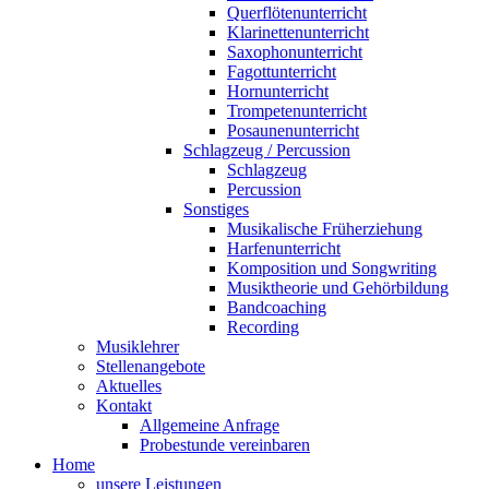
Querflötenunterricht
Klarinettenunterricht
Saxophonunterricht
Fagottunterricht
Hornunterricht
Trompetenunterricht
Posaunenunterricht
Schlagzeug / Percussion
Schlagzeug
Percussion
Sonstiges
Musikalische Früherziehung
Harfenunterricht
Komposition und Songwriting
Musiktheorie und Gehörbildung
Bandcoaching
Recording
Musiklehrer
Stellenangebote
Aktuelles
Kontakt
Allgemeine Anfrage
Probestunde vereinbaren
Home
unsere Leistungen