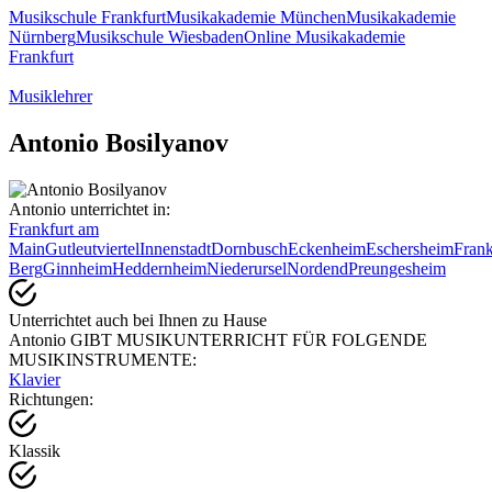
Musikschule Frankfurt
Musikakademie München
Musikakademie
Nürnberg
Musikschule Wiesbaden
Online Musikakademie
Frankfurt
Musiklehrer
Antonio Bosilyanov
Antonio unterrichtet in:
Frankfurt am
Main
Gutleutviertel
Innenstadt
Dornbusch
Eckenheim
Eschersheim
Frank
Berg
Ginnheim
Heddernheim
Niederursel
Nordend
Preungesheim
Unterrichtet auch bei Ihnen zu Hause
Antonio GIBT MUSIKUNTERRICHT FÜR FOLGENDE
MUSIKINSTRUMENTE:
Klavier
Richtungen:
Klassik