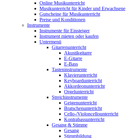
Online Musikunterricht
Musikunterricht für Kinder und Erwachsene
Gutscheine für Musikunterricht
Preise und Konditionen
Instrumente
Instrumente für Einsteiger
Instrument mieten oder kaufen
Untermenü
Gitarrenunterricht
Akustikgitarre
E-Gitarre
E-Bass
Tasteninstrumente
Klavierunterricht
Keyboardunterricht
Akkordeonunterricht
Orgelunterricht
Streichinstrumente
Geigenunterricht
Bratschenunterricht
Cello-/Violoncellounterricht
Kontrabassunterricht
Gesang & Stimme
Gesang
Stimmbildung