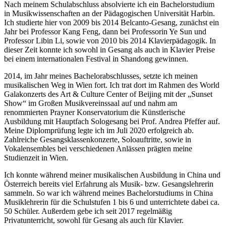
Nach meinem Schulabschluss absolvierte ich ein Bachelorstudium
in Musikwissenschaften an der Pädagogischen Universität Harbin.
Ich studierte hier von 2009 bis 2014 Belcanto-Gesang, zunächst ein
Jahr bei Professor Kang Feng, dann bei Professorin Ye Sun und
Professor Libin Li, sowie von 2010 bis 2014 Klavierpädagogik. In
dieser Zeit konnte ich sowohl in Gesang als auch in Klavier Preise
bei einem internationalen Festival in Shandong gewinnen.
2014, im Jahr meines Bachelorabschlusses, setzte ich meinen
musikalischen Weg in Wien fort. Ich trat dort im Rahmen des World
Galakonzerts des Art & Culture Center of Beijing mit der „Sunset
Show“ im Großen Musikvereinssaal auf und nahm am
renommierten Prayner Konservatorium die Künstlerische
Ausbildung mit Hauptfach Sologesang bei Prof. Andrea Pfeffer auf.
Meine Diplomprüfung legte ich im Juli 2020 erfolgreich ab.
Zahlreiche Gesangsklassenkonzerte, Soloauftritte, sowie in
Vokalensembles bei verschiedenen Anlässen prägten meine
Studienzeit in Wien.
Ich konnte während meiner musikalischen Ausbildung in China und
Österreich bereits viel Erfahrung als Musik- bzw. Gesangslehrerin
sammeln. So war ich während meines Bachelorstudiums in China
Musiklehrerin für die Schulstufen 1 bis 6 und unterrichtete dabei ca.
50 Schüler. Außerdem gebe ich seit 2017 regelmäßig
Privatunterricht, sowohl für Gesang als auch für Klavier.