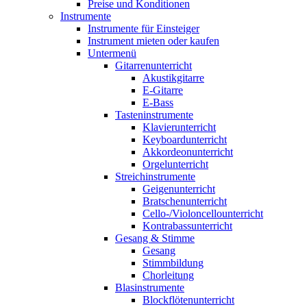
Preise und Konditionen
Instrumente
Instrumente für Einsteiger
Instrument mieten oder kaufen
Untermenü
Gitarrenunterricht
Akustikgitarre
E-Gitarre
E-Bass
Tasteninstrumente
Klavierunterricht
Keyboardunterricht
Akkordeonunterricht
Orgelunterricht
Streichinstrumente
Geigenunterricht
Bratschenunterricht
Cello-/Violoncellounterricht
Kontrabassunterricht
Gesang & Stimme
Gesang
Stimmbildung
Chorleitung
Blasinstrumente
Blockflötenunterricht