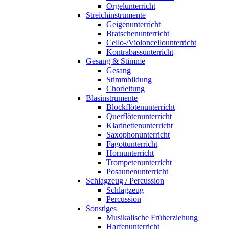
Orgelunterricht
Streichinstrumente
Geigenunterricht
Bratschenunterricht
Cello-/Violoncellounterricht
Kontrabassunterricht
Gesang & Stimme
Gesang
Stimmbildung
Chorleitung
Blasinstrumente
Blockflötenunterricht
Querflötenunterricht
Klarinettenunterricht
Saxophonunterricht
Fagottunterricht
Hornunterricht
Trompetenunterricht
Posaunenunterricht
Schlagzeug / Percussion
Schlagzeug
Percussion
Sonstiges
Musikalische Früherziehung
Harfenunterricht