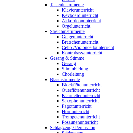
Tasteninstrumente
Klavierunterricht
Keyboardunterricht
Akkordeonunterricht
Orgelunterricht
Streichinstrumente
Geigenunterricht
Bratschenunterricht
Cello-/Violoncellounterricht
Kontrabass-unterricht
Gesang & Stimme
Gesang
Stimmbildung
Chorleitung
Blasinstrumente
Blockflötenunterricht
Querflötenunterricht
Klarinettenunterricht
Saxophonunterricht
Fagottunterricht
Hornunterricht
Trompetenunterricht
Posaunenunterricht
Schlagzeug / Percussion
Schlagzeug