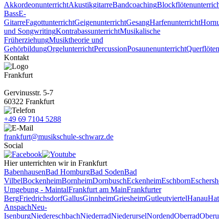
Akkordeonunterricht
Akustikgitarre
Bandcoaching
Blockflötenunterric
Bass
E-
Gitarre
Fagottunterricht
Geigenunterricht
Gesang
Harfenunterricht
Hornu
und Songwriting
Kontrabassunterricht
Musikalische
Früherziehung
Musiktheorie und
Gehörbildung
Orgelunterricht
Percussion
Posaunenunterricht
Querflöten
Kontakt
Frankfurt
Gervinusstr. 5-7
60322 Frankfurt
+49 69 7104 5288
frankfurt@musikschule-schwarz.de
Social
Hier unterrichten wir in Frankfurt
Babenhausen
Bad Homburg
Bad Soden
Bad
Vilbel
Bockenheim
Bornheim
Dornbusch
Eckenheim
Eschborn
Eschers
Umgebung - Maintal
Frankfurt am Main
Frankfurter
Berg
Friedrichsdorf
Gallus
Ginnheim
Griesheim
Gutleutviertel
Hanau
Hat
Anspach
Neu-
Isenburg
Niedereschbach
Niederrad
Niederursel
Nordend
Oberrad
Oberu