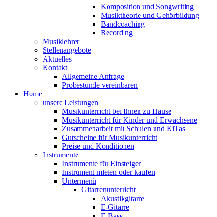
Komposition und Songwriting
Musiktheorie und Gehörbildung
Bandcoaching
Recording
Musiklehrer
Stellenangebote
Aktuelles
Kontakt
Allgemeine Anfrage
Probestunde vereinbaren
Home
unsere Leistungen
Musikunterricht bei Ihnen zu Hause
Musikunterricht für Kinder und Erwachsene
Zusammenarbeit mit Schulen und KiTas
Gutscheine für Musikunterricht
Preise und Konditionen
Instrumente
Instrumente für Einsteiger
Instrument mieten oder kaufen
Untermenü
Gitarrenunterricht
Akustikgitarre
E-Gitarre
E-Bass