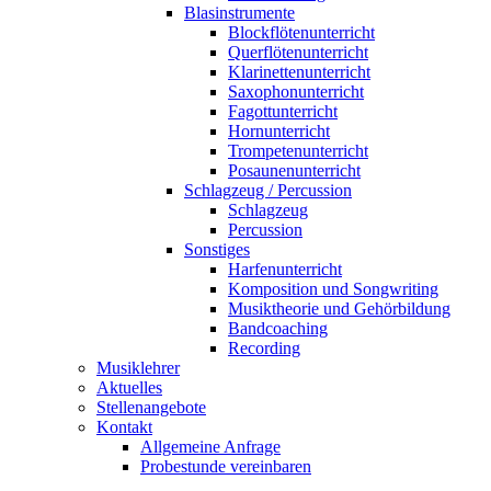
Blasinstrumente
Blockflötenunterricht
Querflötenunterricht
Klarinettenunterricht
Saxophonunterricht
Fagottunterricht
Hornunterricht
Trompetenunterricht
Posaunenunterricht
Schlagzeug / Percussion
Schlagzeug
Percussion
Sonstiges
Harfenunterricht
Komposition und Songwriting
Musiktheorie und Gehörbildung
Bandcoaching
Recording
Musiklehrer
Aktuelles
Stellenangebote
Kontakt
Allgemeine Anfrage
Probestunde vereinbaren