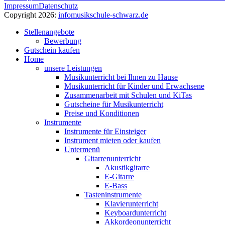
Impressum
Datenschutz
Copyright 2026:
info
musikschule-schwarz.de
Stellenangebote
Bewerbung
Gutschein kaufen
Home
unsere Leistungen
Musikunterricht bei Ihnen zu Hause
Musikunterricht für Kinder und Erwachsene
Zusammenarbeit mit Schulen und KiTas
Gutscheine für Musikunterricht
Preise und Konditionen
Instrumente
Instrumente für Einsteiger
Instrument mieten oder kaufen
Untermenü
Gitarrenunterricht
Akustikgitarre
E-Gitarre
E-Bass
Tasteninstrumente
Klavierunterricht
Keyboardunterricht
Akkordeonunterricht