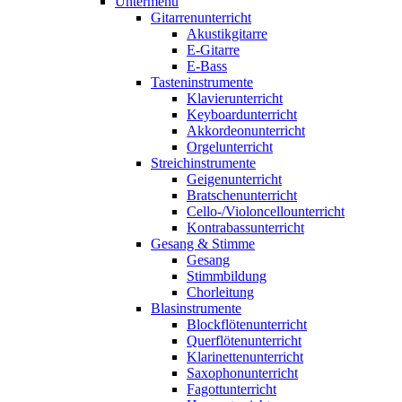
Untermenü
Gitarrenunterricht
Akustikgitarre
E-Gitarre
E-Bass
Tasteninstrumente
Klavierunterricht
Keyboardunterricht
Akkordeonunterricht
Orgelunterricht
Streichinstrumente
Geigenunterricht
Bratschenunterricht
Cello-/Violoncellounterricht
Kontrabassunterricht
Gesang & Stimme
Gesang
Stimmbildung
Chorleitung
Blasinstrumente
Blockflötenunterricht
Querflötenunterricht
Klarinettenunterricht
Saxophonunterricht
Fagottunterricht