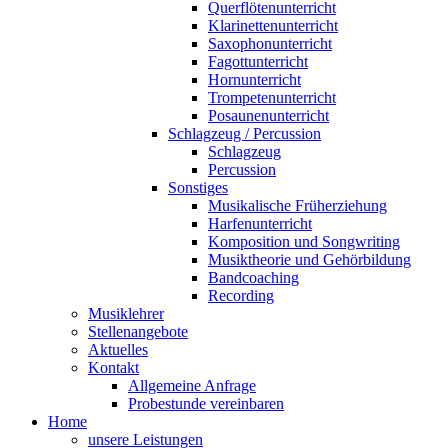
Querflötenunterricht
Klarinettenunterricht
Saxophonunterricht
Fagottunterricht
Hornunterricht
Trompetenunterricht
Posaunenunterricht
Schlagzeug / Percussion
Schlagzeug
Percussion
Sonstiges
Musikalische Früherziehung
Harfenunterricht
Komposition und Songwriting
Musiktheorie und Gehörbildung
Bandcoaching
Recording
Musiklehrer
Stellenangebote
Aktuelles
Kontakt
Allgemeine Anfrage
Probestunde vereinbaren
Home
unsere Leistungen