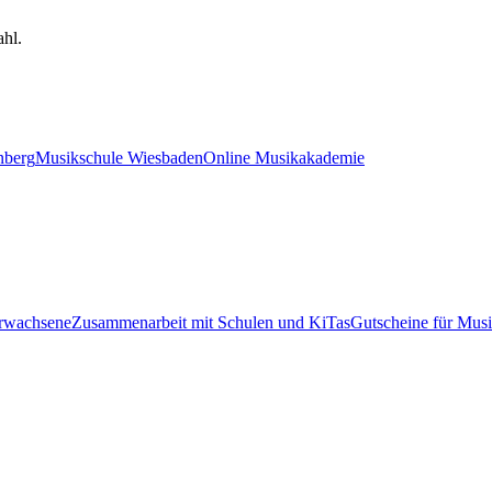
hl.
nberg
Musikschule Wiesbaden
Online Musikakademie
Erwachsene
Zusammenarbeit mit Schulen und KiTas
Gutscheine für Musi