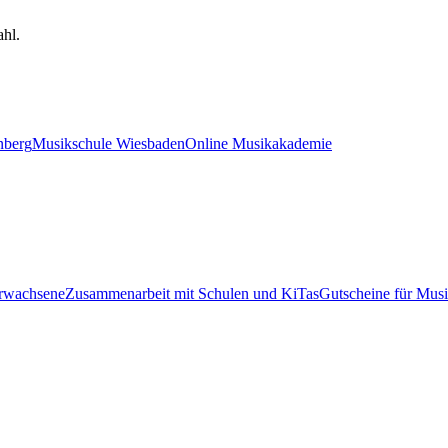
hl.
nberg
Musikschule Wiesbaden
Online Musikakademie
Erwachsene
Zusammenarbeit mit Schulen und KiTas
Gutscheine für Musi