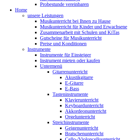
Probestunde vereinbaren
Home
unsere Leistungen
Musikunterricht bei Ihnen zu Hause
Musikunterricht für Kinder und Erwachsene
Zusammenarbeit mit Schulen und KiTas
Gutscheine für Musikunterricht
Preise und Konditionen
Instrumente
Instrumente für Einsteiger
Instrument mieten oder kaufen
Untermenü
Gitarrenunterricht
Akustikgitarre
E-Gitarre
E-Bass
Tasteninstrumente
Klavierunterricht
Keyboardunterricht
Akkordeonunterricht
Orgelunterricht
Streichinstrumente
Geigenunterricht
Bratschenunterricht
Cello-/Violoncellounterricht