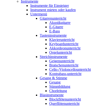
Instrumente
Instrumente für Einsteiger
Instrument mieten oder kaufen
Untermenü
Gitarrenunterricht
Akustikgitarre
E-Gitarre
E-Bass
Tasteninstrumente
Klavierunterricht
Keyboardunterricht
Akkordeonunterricht
Orgelunterricht
Streichinstrumente
Geigenunterricht
Bratschenunterricht
Cello-/Violoncellounterricht
Kontrabass-unterricht
Gesang & Stimme
Gesang
Stimmbildung
Chorleitung
Blasinstrumente
Blockflötenunterricht
Querflötenunterricht