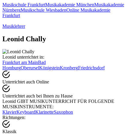
Musikschule Frankfurt
Musikakademie München
Musikakademie
Nürnberg
Musikschule Wiesbaden
Online Musikakademie
Frankfurt
Musiklehrer
Leonid Chally
Leonid unterrichtet in:
Frankfurt am Main
Bad
Homburg
Oberursel
Königstein
Kronberg
Friedrichsdorf
Unterrichtet auch Online
Unterrichtet auch bei Ihnen zu Hause
Leonid GIBT MUSIKUNTERRICHT FÜR FOLGENDE
MUSIKINSTRUMENTE:
Klavier
Keyboard
Klarinette
Saxophon
Richtungen:
Klassik