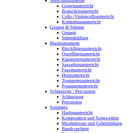
Streichinstrumente
Geigenunterricht
Bratschenunterricht
Cello-/Violoncellounterricht
Kontrabassunterricht
Gesang & Stimme
Gesang
Stimmbildung
Blasinstrumente
Blockflötenunterricht
Querflötenunterricht
Klarinettenunterricht
Saxophonunterricht
Fagottunterricht
Hornunterricht
Trompetenunterricht
Posaunenunterricht
Schlagzeug / Percussion
Schlagzeug
Percussion
Sonstiges
Harfenunterricht
Komposition und Songwriting
Musiktheorie und Gehörbildung
Bandcoaching