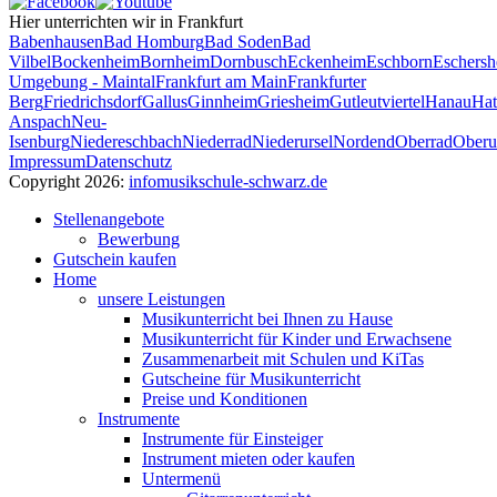
Hier unterrichten wir in Frankfurt
Babenhausen
Bad Homburg
Bad Soden
Bad
Vilbel
Bockenheim
Bornheim
Dornbusch
Eckenheim
Eschborn
Eschers
Umgebung - Maintal
Frankfurt am Main
Frankfurter
Berg
Friedrichsdorf
Gallus
Ginnheim
Griesheim
Gutleutviertel
Hanau
Hat
Anspach
Neu-
Isenburg
Niedereschbach
Niederrad
Niederursel
Nordend
Oberrad
Oberu
Impressum
Datenschutz
Copyright 2026:
info
musikschule-schwarz.de
Stellenangebote
Bewerbung
Gutschein kaufen
Home
unsere Leistungen
Musikunterricht bei Ihnen zu Hause
Musikunterricht für Kinder und Erwachsene
Zusammenarbeit mit Schulen und KiTas
Gutscheine für Musikunterricht
Preise und Konditionen
Instrumente
Instrumente für Einsteiger
Instrument mieten oder kaufen
Untermenü