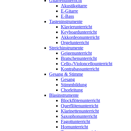
Gitarrenunterricht
Akustikgitarre
E-Gitarre
E-Bass
Tasteninstrumente
Klavierunterricht
Keyboardunterricht
Akkordeonunterricht
Orgelunterricht
Streichinstrumente
Geigenunterricht
Bratschenunterricht
Cello-/Violoncellounterricht
Kontrabassunterricht
Gesang & Stimme
Gesang
Stimmbildung
Chorleitung
Blasinstrumente
Blockflötenunterricht
Querflötenunterricht
Klarinettenunterricht
Saxophonunterricht
Fagottunterricht
Hornunterricht