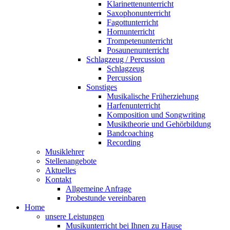
Klarinettenunterricht
Saxophonunterricht
Fagottunterricht
Hornunterricht
Trompetenunterricht
Posaunenunterricht
Schlagzeug / Percussion
Schlagzeug
Percussion
Sonstiges
Musikalische Früherziehung
Harfenunterricht
Komposition und Songwriting
Musiktheorie und Gehörbildung
Bandcoaching
Recording
Musiklehrer
Stellenangebote
Aktuelles
Kontakt
Allgemeine Anfrage
Probestunde vereinbaren
Home
unsere Leistungen
Musikunterricht bei Ihnen zu Hause