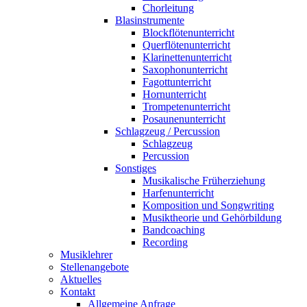
Chorleitung
Blasinstrumente
Blockflötenunterricht
Querflötenunterricht
Klarinettenunterricht
Saxophonunterricht
Fagottunterricht
Hornunterricht
Trompetenunterricht
Posaunenunterricht
Schlagzeug / Percussion
Schlagzeug
Percussion
Sonstiges
Musikalische Früherziehung
Harfenunterricht
Komposition und Songwriting
Musiktheorie und Gehörbildung
Bandcoaching
Recording
Musiklehrer
Stellenangebote
Aktuelles
Kontakt
Allgemeine Anfrage