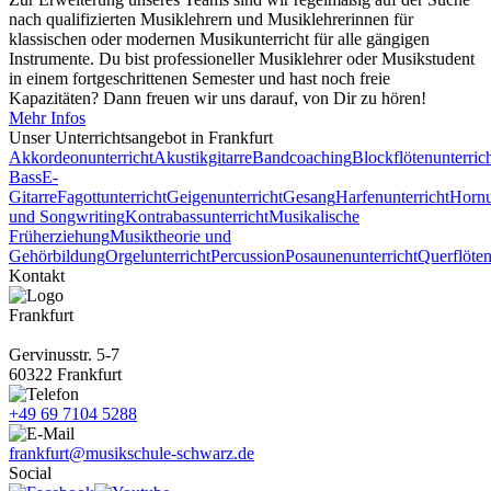
nach qualifizierten Musiklehrern und Musiklehrerinnen für
klassischen oder modernen Musikunterricht für alle gängigen
Instrumente. Du bist professioneller Musiklehrer oder Musikstudent
in einem fortgeschrittenen Semester und hast noch freie
Kapazitäten? Dann freuen wir uns darauf, von Dir zu hören!
Mehr Infos
Unser Unterrichts­angebot in Frankfurt
Akkordeonunterricht
Akustikgitarre
Bandcoaching
Blockflötenunterric
Bass
E-
Gitarre
Fagottunterricht
Geigenunterricht
Gesang
Harfenunterricht
Hornu
und Songwriting
Kontrabassunterricht
Musikalische
Früherziehung
Musiktheorie und
Gehörbildung
Orgelunterricht
Percussion
Posaunenunterricht
Querflöten
Kontakt
Frankfurt
Gervinusstr. 5-7
60322 Frankfurt
+49 69 7104 5288
frankfurt@musikschule-schwarz.de
Social