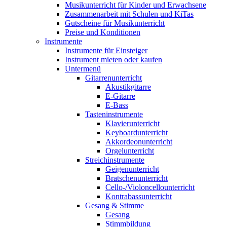
Musikunterricht für Kinder und Erwachsene
Zusammenarbeit mit Schulen und KiTas
Gutscheine für Musikunterricht
Preise und Konditionen
Instrumente
Instrumente für Einsteiger
Instrument mieten oder kaufen
Untermenü
Gitarrenunterricht
Akustikgitarre
E-Gitarre
E-Bass
Tasteninstrumente
Klavierunterricht
Keyboardunterricht
Akkordeonunterricht
Orgelunterricht
Streichinstrumente
Geigenunterricht
Bratschenunterricht
Cello-/Violoncellounterricht
Kontrabassunterricht
Gesang & Stimme
Gesang
Stimmbildung