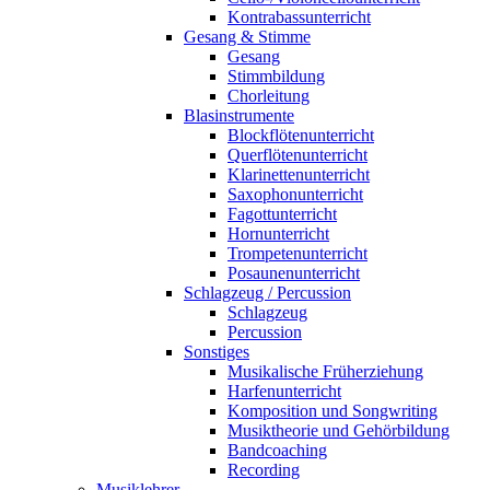
Kontrabassunterricht
Gesang & Stimme
Gesang
Stimmbildung
Chorleitung
Blasinstrumente
Blockflötenunterricht
Querflötenunterricht
Klarinettenunterricht
Saxophonunterricht
Fagottunterricht
Hornunterricht
Trompetenunterricht
Posaunenunterricht
Schlagzeug / Percussion
Schlagzeug
Percussion
Sonstiges
Musikalische Früherziehung
Harfenunterricht
Komposition und Songwriting
Musiktheorie und Gehörbildung
Bandcoaching
Recording
Musiklehrer