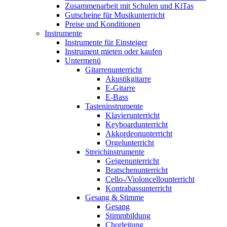
Zusammenarbeit mit Schulen und KiTas
Gutscheine für Musikunterricht
Preise und Konditionen
Instrumente
Instrumente für Einsteiger
Instrument mieten oder kaufen
Untermenü
Gitarrenunterricht
Akustikgitarre
E-Gitarre
E-Bass
Tasteninstrumente
Klavierunterricht
Keyboardunterricht
Akkordeonunterricht
Orgelunterricht
Streichinstrumente
Geigenunterricht
Bratschenunterricht
Cello-/Violoncellounterricht
Kontrabassunterricht
Gesang & Stimme
Gesang
Stimmbildung
Chorleitung