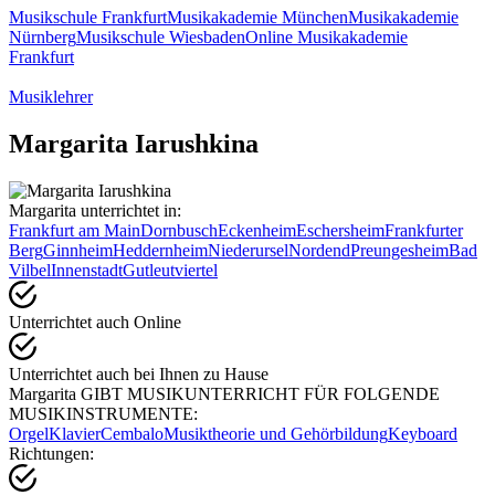
Musikschule Frankfurt
Musikakademie München
Musikakademie
Nürnberg
Musikschule Wiesbaden
Online Musikakademie
Frankfurt
Musiklehrer
Margarita Iarushkina
Margarita unterrichtet in:
Frankfurt am Main
Dornbusch
Eckenheim
Eschersheim
Frankfurter
Berg
Ginnheim
Heddernheim
Niederursel
Nordend
Preungesheim
Bad
Vilbel
Innenstadt
Gutleutviertel
Unterrichtet auch Online
Unterrichtet auch bei Ihnen zu Hause
Margarita GIBT MUSIKUNTERRICHT FÜR FOLGENDE
MUSIKINSTRUMENTE:
Orgel
Klavier
Cembalo
Musiktheorie und Gehörbildung
Keyboard
Richtungen: