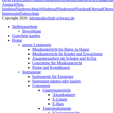
Anspach
Neu-
Isenburg
Niedereschbach
Niederrad
Niederursel
Nordend
Oberrad
Oberu
Impressum
Datenschutz
Copyright 2026:
info
musikschule-schwarz.de
Stellenangebote
Bewerbung
Gutschein kaufen
Home
unsere Leistungen
Musikunterricht bei Ihnen zu Hause
Musikunterricht für Kinder und Erwachsene
Zusammenarbeit mit Schulen und KiTas
Gutscheine für Musikunterricht
Preise und Konditionen
Instrumente
Instrumente für Einsteiger
Instrument mieten oder kaufen
Untermenü
Gitarrenunterricht
Akustikgitarre
E-Gitarre
E-Bass
Tasteninstrumente
Klavierunterricht