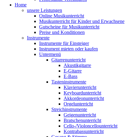
Home
unsere Leistungen
Online Musikunterricht
Musikunterricht für Kinder und Erwachsene
Gutscheine für Musikunterricht
Preise und Konditionen
Instrumente
Instrumente für Einsteiger
Instrument mieten oder kaufen
Untermenü
Gitarrenunterricht
Akustikgitarre
E-Gitarre
E-Bass
Tasteninstrumente
Klavierunterricht
Keyboardunterricht
Akkordeonunterricht
Orgelunterricht
Streichinstrumente
Geigenunterricht
Bratschenunterricht
Cello-/Violoncellounterricht
Kontrabassunterricht
Gesang & Stimme