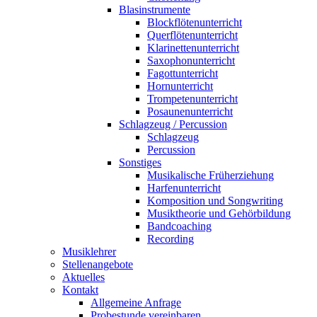
Blasinstrumente
Blockflötenunterricht
Querflötenunterricht
Klarinettenunterricht
Saxophonunterricht
Fagottunterricht
Hornunterricht
Trompetenunterricht
Posaunenunterricht
Schlagzeug / Percussion
Schlagzeug
Percussion
Sonstiges
Musikalische Früherziehung
Harfenunterricht
Komposition und Songwriting
Musiktheorie und Gehörbildung
Bandcoaching
Recording
Musiklehrer
Stellenangebote
Aktuelles
Kontakt
Allgemeine Anfrage
Probestunde vereinbaren