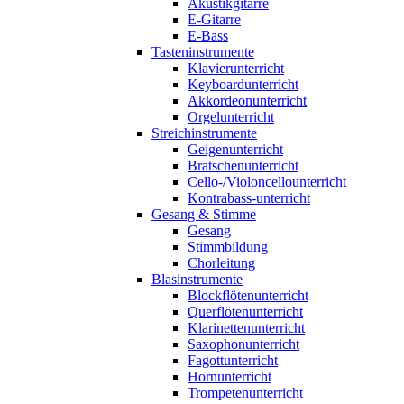
Akustikgitarre
E-Gitarre
E-Bass
Tasteninstrumente
Klavierunterricht
Keyboardunterricht
Akkordeonunterricht
Orgelunterricht
Streichinstrumente
Geigenunterricht
Bratschenunterricht
Cello-/Violoncellounterricht
Kontrabass-unterricht
Gesang & Stimme
Gesang
Stimmbildung
Chorleitung
Blasinstrumente
Blockflötenunterricht
Querflötenunterricht
Klarinettenunterricht
Saxophonunterricht
Fagottunterricht
Hornunterricht
Trompetenunterricht