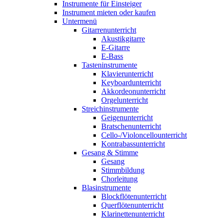
Instrumente für Einsteiger
Instrument mieten oder kaufen
Untermenü
Gitarrenunterricht
Akustikgitarre
E-Gitarre
E-Bass
Tasteninstrumente
Klavierunterricht
Keyboardunterricht
Akkordeonunterricht
Orgelunterricht
Streichinstrumente
Geigenunterricht
Bratschenunterricht
Cello-/Violoncellounterricht
Kontrabassunterricht
Gesang & Stimme
Gesang
Stimmbildung
Chorleitung
Blasinstrumente
Blockflötenunterricht
Querflötenunterricht
Klarinettenunterricht