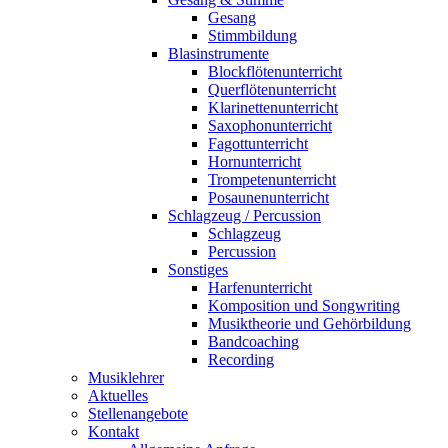
Gesang
Stimmbildung
Blasinstrumente
Blockflötenunterricht
Querflötenunterricht
Klarinettenunterricht
Saxophonunterricht
Fagottunterricht
Hornunterricht
Trompetenunterricht
Posaunenunterricht
Schlagzeug / Percussion
Schlagzeug
Percussion
Sonstiges
Harfenunterricht
Komposition und Songwriting
Musiktheorie und Gehörbildung
Bandcoaching
Recording
Musiklehrer
Aktuelles
Stellenangebote
Kontakt