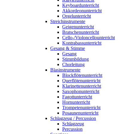
Keyboardunterricht
Akkordeonunterricht
Orgelunterricht
Streichinstrumente
Geigenunterricht
Bratschenunterricht
Cello-/Violoncellounterricht
Kontrabassunterricht
Gesang & Stimme
Gesang
Stimmbildung
Chorleitung
Blasinstrumente
Blockflötenunterricht
Querflötenunterricht
Klarinettenunterricht
Saxophonunterricht
Fagottunterricht
Hornunterricht
Trompetenunterricht
Posaunenunterricht
Schlagzeug / Percussion
Schlagzeug
Percussion