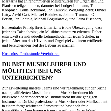
Margarita hat an renommierten Meisterkursen für Organisten und
Pianisten teilgenommen, darunter bei Ludger Lohmann, Ton
Koopman, Louis Robilliard, Jon Laukvik, Wolfgang Zerer, Olivier
Latry, Arvid Gast, Michael Radulescu, Johann Trummer, Olli
Portan, Jan Lehtola, Michail Boguslawsky und Faina Eisenberg.
Ein zentrales Prinzip ihres Unterrichts ist die Überzeugung, dass
jeder das Talent besitzt, ein Musikinstrument zu erlernen. Daher
entwickelt sie individuelle Lehrmethoden für jeden Schüler, in
jedem Alter, um das Klavier- und Orgelspiel zu einem erfüllenden
und bereichernden Teil des Lebens zu machen.
Kostenlose Probestunde Vereinbaren
DU BIST MUSIKLEHRER UND
MÖCHTEST BEI UNS
UNTERRICHTEN?
Zur Erweiterung unseres Teams sind wir regelmäßig auf der Suche
nach qualifizierten Musiklehrern und Musiklehrerinnen für
klassischen oder modernen Musikunterricht für alle gängigen
Instrumente. Du bist professioneller Musiklehrer oder Musikstudent
in einem fortgeschrittenen Semester und hast noch freie
Kapazitäten? Dann freuen wir uns darauf, von Dir zu hören!