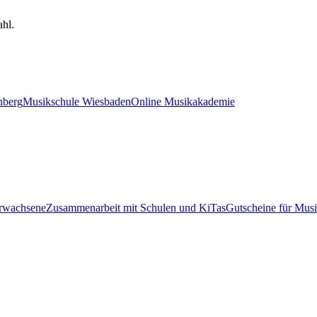
hl.
nberg
Musikschule Wiesbaden
Online Musikakademie
Erwachsene
Zusammenarbeit mit Schulen und KiTas
Gutscheine für Musi