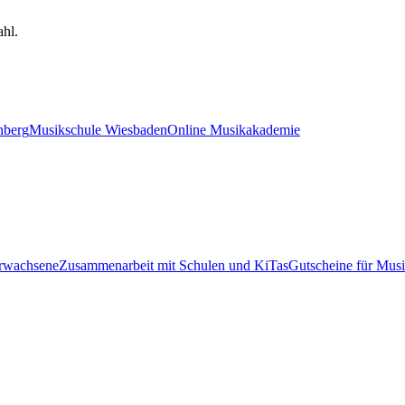
hl.
nberg
Musikschule Wiesbaden
Online Musikakademie
Erwachsene
Zusammenarbeit mit Schulen und KiTas
Gutscheine für Musi