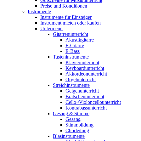
Gutscheine für Musikunterricht
Preise und Konditionen
Instrumente
Instrumente für Einsteiger
Instrument mieten oder kaufen
Untermenü
Gitarrenunterricht
Akustikgitarre
E-Gitarre
E-Bass
Tasteninstrumente
Klavierunterricht
Keyboardunterricht
Akkordeonunterricht
Orgelunterricht
Streichinstrumente
Geigenunterricht
Bratschenunterricht
Cello-/Violoncellounterricht
Kontrabassunterricht
Gesang & Stimme
Gesang
Stimmbildung
Chorleitung
Blasinstrumente