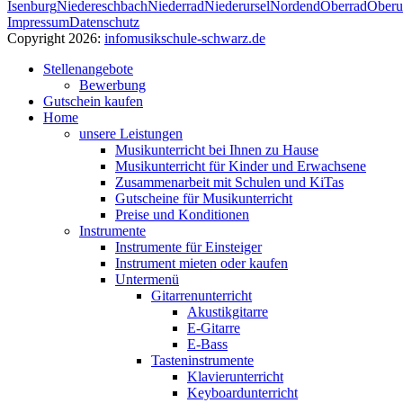
Isenburg
Niedereschbach
Niederrad
Niederursel
Nordend
Oberrad
Oberu
Impressum
Datenschutz
Copyright 2026:
info
musikschule-schwarz.de
Stellenangebote
Bewerbung
Gutschein kaufen
Home
unsere Leistungen
Musikunterricht bei Ihnen zu Hause
Musikunterricht für Kinder und Erwachsene
Zusammenarbeit mit Schulen und KiTas
Gutscheine für Musikunterricht
Preise und Konditionen
Instrumente
Instrumente für Einsteiger
Instrument mieten oder kaufen
Untermenü
Gitarrenunterricht
Akustikgitarre
E-Gitarre
E-Bass
Tasteninstrumente
Klavierunterricht
Keyboardunterricht