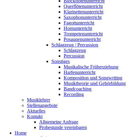
Blockflötenunterricht
Querflötenunterricht
Klarinettenunterricht
Saxophonunterricht
Fagottunterricht
Hornunterricht
Trompetenunterricht
Posaunenunterricht
Schlagzeug / Percussion
Schlagzeug
Percussion
Sonstiges
Musikalische Früherziehung
Harfenunterricht
Komposition und Songwriting
Musiktheorie und Gehörbildung
Bandcoaching
Recording
Musiklehrer
Stellenangebote
Aktuelles
Kontakt
Allgemeine Anfrage
Probestunde vereinbaren
Home