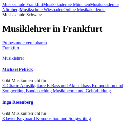
Musikschule Frankfurt
Musikakademie München
Musikakademie
Nürnberg
Musikschule Wiesbaden
Online Musikakademie
Musikschule Schwarz
Musiklehrer in Frankfurt
Probestunde vereinbaren
Frankfurt
Musiklehrer
Michael Petrick
Gibt Musikunterricht für
E-Gitarre
Akustikgitarre
E-Bass und Akustikbass
Komposition und
Songwriting
Bandcoaching
Musiktheorie und Gehörbildung
Inga Rosenberg
Gibt Musikunterricht für
Klavier
Keyboard
Komposition und Songwriting