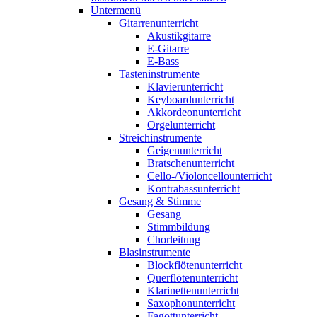
Untermenü
Gitarrenunterricht
Akustikgitarre
E-Gitarre
E-Bass
Tasteninstrumente
Klavierunterricht
Keyboardunterricht
Akkordeonunterricht
Orgelunterricht
Streichinstrumente
Geigenunterricht
Bratschenunterricht
Cello-/Violoncellounterricht
Kontrabassunterricht
Gesang & Stimme
Gesang
Stimmbildung
Chorleitung
Blasinstrumente
Blockflötenunterricht
Querflötenunterricht
Klarinettenunterricht
Saxophonunterricht
Fagottunterricht