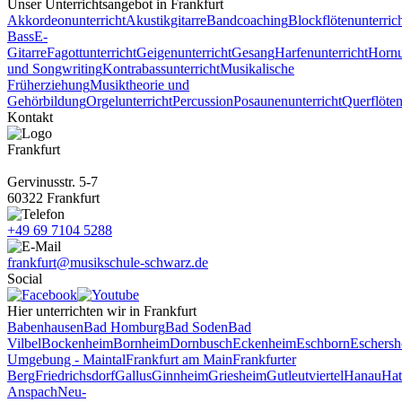
Unser Unterrichts­angebot in Frankfurt
Akkordeonunterricht
Akustikgitarre
Bandcoaching
Blockflötenunterric
Bass
E-
Gitarre
Fagottunterricht
Geigenunterricht
Gesang
Harfenunterricht
Hornu
und Songwriting
Kontrabassunterricht
Musikalische
Früherziehung
Musiktheorie und
Gehörbildung
Orgelunterricht
Percussion
Posaunenunterricht
Querflöten
Kontakt
Frankfurt
Gervinusstr. 5-7
60322 Frankfurt
+49 69 7104 5288
frankfurt@musikschule-schwarz.de
Social
Hier unterrichten wir in Frankfurt
Babenhausen
Bad Homburg
Bad Soden
Bad
Vilbel
Bockenheim
Bornheim
Dornbusch
Eckenheim
Eschborn
Eschers
Umgebung - Maintal
Frankfurt am Main
Frankfurter
Berg
Friedrichsdorf
Gallus
Ginnheim
Griesheim
Gutleutviertel
Hanau
Hat
Anspach
Neu-