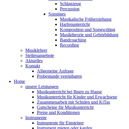
Schlagzeug
Percussion
Sonstiges
Musikalische Früherziehung
Harfenunterricht
Komposition und Songwriting
Musiktheorie und Gehörbildung
Bandcoaching
Recording
Musiklehrer
Stellenangebote
Aktuelles
Kontakt
Allgemeine Anfrage
Probestunde vereinbaren
Home
unsere Leistungen
Musikunterricht bei Ihnen zu Hause
Musikunterricht für Kinder und Erwachsene
Zusammenarbeit mit Schulen und KiTas
Gutscheine für Musikunterricht
Preise und Konditionen
Instrumente
Instrumente für Einsteiger
Instrument mieten oder kaufen