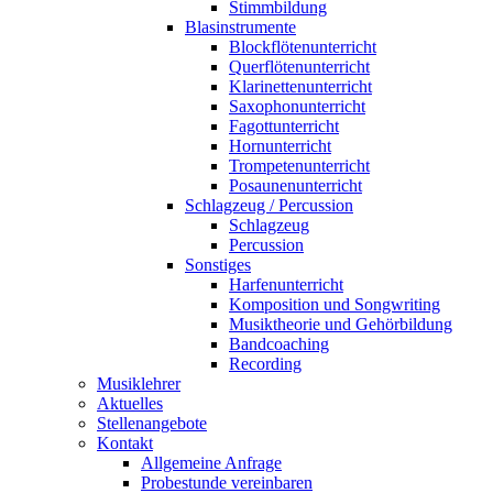
Stimmbildung
Blasinstrumente
Blockflötenunterricht
Querflötenunterricht
Klarinettenunterricht
Saxophonunterricht
Fagottunterricht
Hornunterricht
Trompetenunterricht
Posaunenunterricht
Schlagzeug / Percussion
Schlagzeug
Percussion
Sonstiges
Harfenunterricht
Komposition und Songwriting
Musiktheorie und Gehörbildung
Bandcoaching
Recording
Musiklehrer
Aktuelles
Stellenangebote
Kontakt
Allgemeine Anfrage
Probestunde vereinbaren