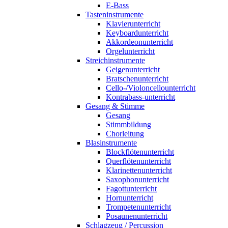
E-Bass
Tasteninstrumente
Klavierunterricht
Keyboardunterricht
Akkordeonunterricht
Orgelunterricht
Streichinstrumente
Geigenunterricht
Bratschenunterricht
Cello-/Violoncellounterricht
Kontrabass-unterricht
Gesang & Stimme
Gesang
Stimmbildung
Chorleitung
Blasinstrumente
Blockflötenunterricht
Querflötenunterricht
Klarinettenunterricht
Saxophonunterricht
Fagottunterricht
Hornunterricht
Trompetenunterricht
Posaunenunterricht
Schlagzeug / Percussion