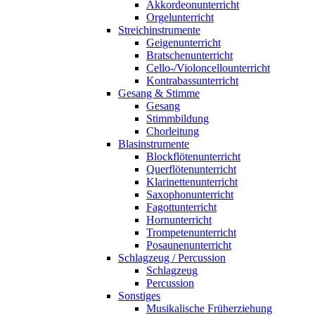
Akkordeonunterricht
Orgelunterricht
Streichinstrumente
Geigenunterricht
Bratschenunterricht
Cello-/Violoncellounterricht
Kontrabassunterricht
Gesang & Stimme
Gesang
Stimmbildung
Chorleitung
Blasinstrumente
Blockflötenunterricht
Querflötenunterricht
Klarinettenunterricht
Saxophonunterricht
Fagottunterricht
Hornunterricht
Trompetenunterricht
Posaunenunterricht
Schlagzeug / Percussion
Schlagzeug
Percussion
Sonstiges
Musikalische Früherziehung